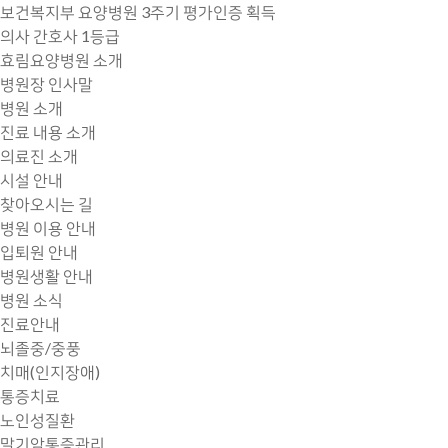
보건복지부 요양병원
3주기 평가인증
획득
의사 간호사 1등급
효림요양병원 소개
병원장 인사말
병원 소개
진료 내용 소개
의료진 소개
시설 안내
찾아오시는 길
병원 이용 안내
입퇴원 안내
병원생활 안내
병원 소식
진료안내
뇌졸중/중풍
치매(인지장애)
통증치료
노인성질환
말기암통증관리