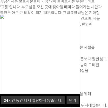
상담하시는 보호자분들이 가장 많이 물어보시는 부분이 바로
'교통'입니다. 부모님을 모신 곳에 찾아뵐 때마다 들어가는 시간과
불편은 아주 큰 비용이 되기 때문입니다. 효림요양병원은 지하철
3호선 주엽역에서 250m, 도보로 3분 거리에 위치해있으며, 서울
영등포를 기준으로 25분이면 도착합니다. 또한 넓고 편안한
주차시설이 구비되어 있습니다.
MORE
요양병원의 선택기준
미세먼지 없는 깨끗하고 쾌적한 시설을
자랑합니다.
효림요양병원은 자체 건물 소유 병원으로서 법적 기준보다 훨씬 넓고
쾌적한 공간을 제공하고 있습니다. 또한 공기청정기능이 구비된
최신형 LG시스템 에어컨으로 미세먼지 없는 청정 병실을
자랑합니다.
MORE
요양병원의 선택기준
환자들은 위급시 신속한 대응을 위해
대형병원과의 거리가 매우중요합니다.
24
시간 동안 다시 열람하지 않습니다.
닫기
효림요양병원은 협진을 위한 도심 속 최적의 장소에 위치해있습니다.