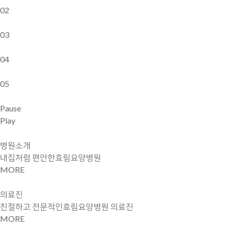
02
03
04
05
Pause
Play
병원소개
내집처럼 편안한
효림요양병원
MORE
의료진
친절하고 전문적인
효림요양병원 의료진
MORE