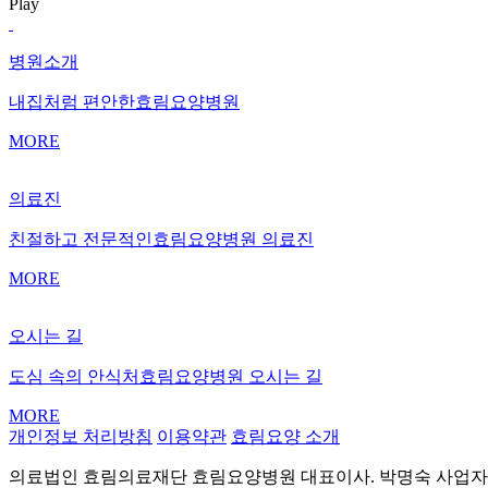
Play
병원소개
내집처럼 편안한
효림요양병원
MORE
의료진
친절하고 전문적인
효림요양병원 의료진
MORE
오시는 길
도심 속의 안식처
효림요양병원 오시는 길
MORE
개인정보 처리방침
이용약관
효림요양 소개
의료법인 효림의료재단 효림요양병원
대표이사. 박명숙
사업자 