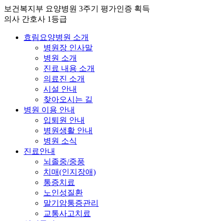
보건복지부 요양병원
3주기 평가인증
획득
의사 간호사 1등급
효림요양병원 소개
병원장 인사말
병원 소개
진료 내용 소개
의료진 소개
시설 안내
찾아오시는 길
병원 이용 안내
입퇴원 안내
병원생활 안내
병원 소식
진료안내
뇌졸중/중풍
치매(인지장애)
통증치료
노인성질환
말기암통증관리
교통사고치료