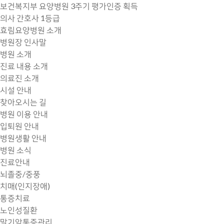
보건복지부 요양병원
3주기 평가인증
획득
의사 간호사 1등급
효림요양병원 소개
병원장 인사말
병원 소개
진료 내용 소개
의료진 소개
시설 안내
찾아오시는 길
병원 이용 안내
입퇴원 안내
병원생활 안내
병원 소식
진료안내
뇌졸중/중풍
치매(인지장애)
통증치료
노인성질환
말기암통증관리