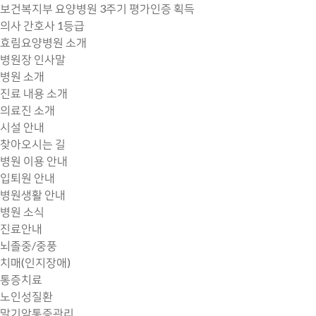
보건복지부 요양병원
3주기 평가인증
획득
의사 간호사 1등급
효림요양병원 소개
병원장 인사말
병원 소개
진료 내용 소개
의료진 소개
시설 안내
찾아오시는 길
병원 이용 안내
입퇴원 안내
병원생활 안내
병원 소식
진료안내
뇌졸중/중풍
치매(인지장애)
통증치료
노인성질환
말기암통증관리